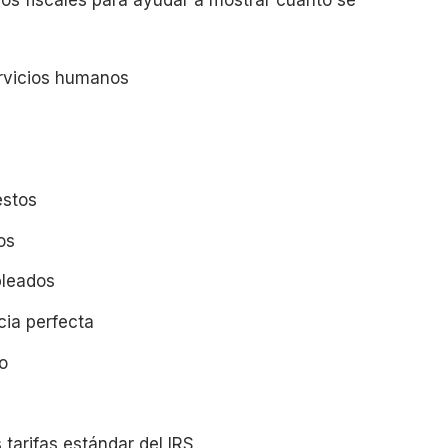
os fiscales para ayudar a mostrar cuánto se
ervicios humanos
estos
os
pleados
cia perfecta
o
tarifas estándar del IRS